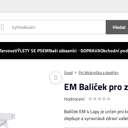
Hledat
Tarvose
VÝLETY SE PSEM
Naši zákazníci
DOPRAVA
Obchodní po
Úvod
Psí lékárnička a doplňky
EM Baliček pro 
Hodnocení
Balíček EM 4 Lapy je určen pro k
zlepšuje a vyrovnává zdraví vaše