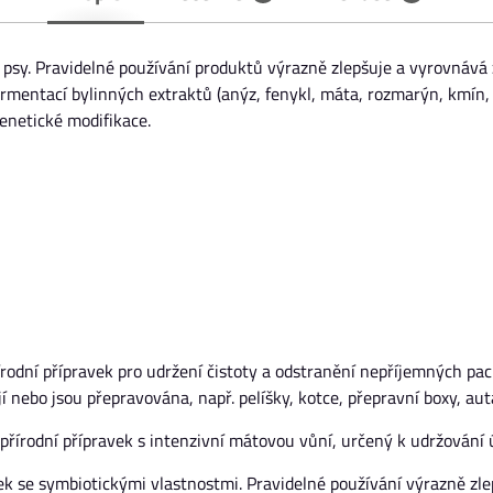
o psy. Pravidelné používání produktů výrazně zlepšuje a vyrovnáv
ermentací bylinných extraktů (anýz, fenykl, máta, rozmarýn, kmín, z
netické modifikace.
řírodní přípravek pro udržení čistoty a odstranění nepříjemných pac
í nebo jsou přepravována, např. pelíšky, kotce, přepravní boxy, auta
přírodní přípravek s intenzivní mátovou vůní, určený k udržování ú
vek se symbiotickými vlastnostmi. Pravidelné používání výrazně zl