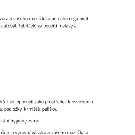
á zdraví vašeho mazlíčka a pomáhá regulovat
latobýl, řebříček) za použití melasy a
hů. Lze jej použít jako prostředek k osvěžení a
, podložky, krmiště, pelíšky.
stní hygieny zvířat.
epšuje a vyrovnává zdraví vašeho mazlíčka a