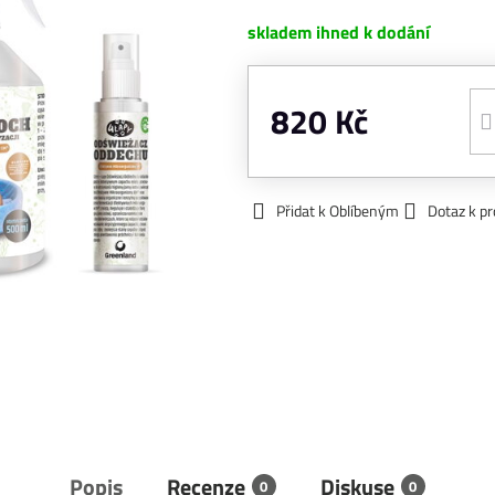
skladem ihned k dodání
820 Kč
Přidat k Oblíbeným
Dotaz k p
Popis
Recenze
Diskuse
0
0