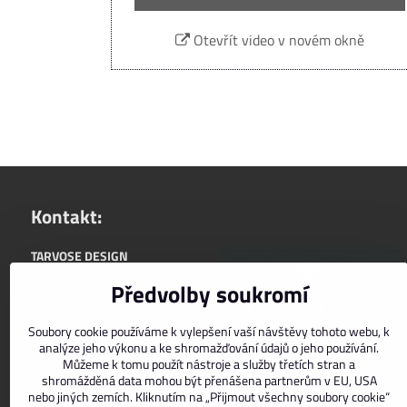
Otevřít video v novém okně
Kontakt:
TARVOSE DESIGN
+420722588565
Předvolby soukromí
upřednostňujeme komunikaci:
Soubory cookie používáme k vylepšení vaší návštěvy tohoto webu, k
info@tarvose.com
analýze jeho výkonu a ke shromažďování údajů o jeho používání.
zasíláme do ČR i SR
Můžeme k tomu použít nástroje a služby třetích stran a
shromážděná data mohou být přenášena partnerům v EU, USA
nebo jiných zemích. Kliknutím na „Přijmout všechny soubory cookie“
Facebook
Instagram