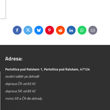
Facebook
Twitter
Bluesky
Pinterest
Reddit
LinkedIn
WhatsApp
E-
mail
Adresa:
Pertoltice pod Ralskem 1, Pertoltice pod Ralskem, 47124
osobní odběr po dohodě
doprava ČR: od 65 Kč
doprava SR: od 85 Kč
mimo SR a ČR dle dohody