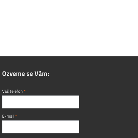
Ozveme se Vám:
Váš telefon
*
E-mail
*