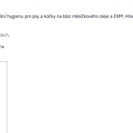
ušní hygienu pro psy a kočky na bázi měsíčkového oleje a EM®. Hlou
dech
.
 na