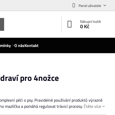
Panel uživatele
Nákupní košík
0 Kč
dmínky
O nás
Kontakt
zdraví pro 4nožce
omplexní péči o psy. Pravidelné používání produktů výrazně
ho mazlíčka a pomáhá regulovat trávicí procesy.
Čtěte více