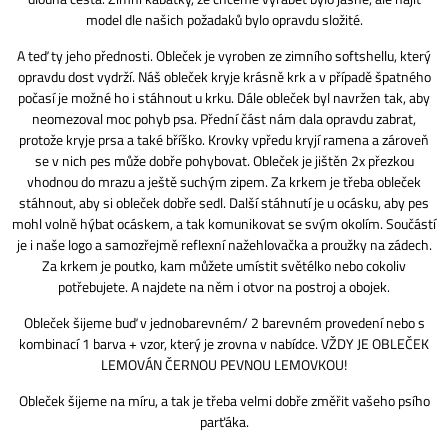
model dle našich požadaků bylo opravdu složité.
A teď ty jeho přednosti. Obleček je vyroben ze zimního softshellu, který
opravdu dost vydrží. Náš obleček kryje krásně krk a v případě špatného
počasí je možné ho i stáhnout u krku. Dále obleček byl navržen tak, aby
neomezoval moc pohyb psa. Přední část nám dala opravdu zabrat,
protože kryje prsa a také bříško. Krovky vpředu kryjí ramena a zároveň
se v nich pes může dobře pohybovat. Obleček je jištěn 2x přezkou
vhodnou do mrazu a ještě suchým zipem. Za krkem je třeba obleček
stáhnout, aby si obleček dobře sedl. Další stáhnutí je u ocásku, aby pes
mohl volně hýbat ocáskem, a tak komunikovat se svým okolím. Součástí
je i naše logo a samozřejmě reflexní nažehlovačka a proužky na zádech.
Za krkem je poutko, kam můžete umístit světélko nebo cokoliv
potřebujete. A najdete na něm i otvor na postroj a obojek.
Obleček šijeme buď v jednobarevném/ 2 barevném provedení nebo s
kombinací 1 barva + vzor, který je zrovna v nabídce. VŽDY JE OBLEČEK
LEMOVÁN ČERNOU PEVNOU LEMOVKOU!
Obleček šijeme na míru, a tak je třeba velmi dobře změřit vašeho psího
parťáka.