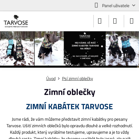
Panel uživatele
Úvod
Psí zimní oblečky
Zimní oblečky
ZIMNÍ KABÁTEK TARVOSE
Jsme rádi, že vám můžeme představit zimní kabátky pro pesany
Tarvose. Ušití zimních oblečků bylo opravdu dlouhé a velké rozhodnutí.
Každý produkt, který vyrábíme testujeme, upravujeme a je to vždy
dlouhá cesta. Zimní kabátky, že chceme vyrábět bylo jasné, ale najít