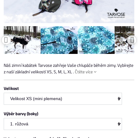
Náš zimní kabátek Tarvose zahřeje Vaše chlupáče běhěm zimy. Vybírejte
z naší základní velikostí XS, S, M, L, XL .
Čtěte více
Velikost
Výběr barvy (boky)