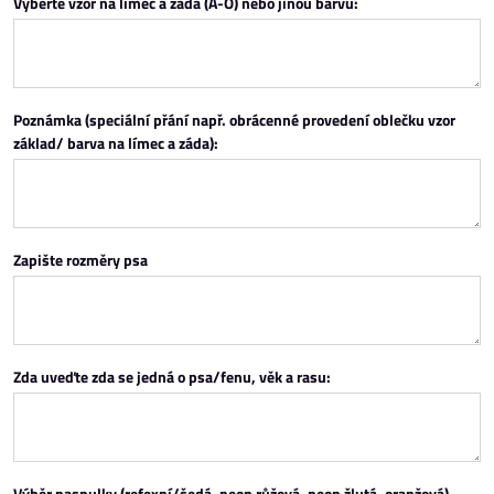
Vyberte vzor na límec a záda (A-O) nebo jinou barvu:
Poznámka (speciální přání např. obrácenné provedení oblečku vzor
základ/ barva na límec a záda):
Zapište rozměry psa
Zda uveďte zda se jedná o psa/fenu, věk a rasu:
Výběr paspulky (refexní/šedá, neon růžová, neon žlutá, oranžová)