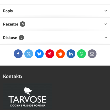
Popis
Recenze
0
Diskuse
0
Facebook
Twitter
Bluesky
Pinterest
Reddit
LinkedIn
WhatsApp
E-
mail
Kontakt: