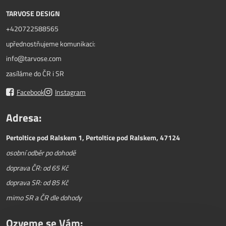
TARVOSE DESIGN
+420722588565
upřednostňujeme komunikaci:
info@tarvose.com
zasíláme do ČR i SR
Facebook
Instagram
Adresa:
Pertoltice pod Ralskem 1, Pertoltice pod Ralskem, 47124
osobní odběr po dohodě
doprava ČR: od 65 Kč
doprava SR: od 85 Kč
mimo SR a ČR dle dohody
Ozveme se Vám: