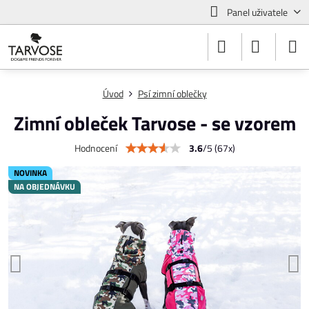
Panel uživatele
Úvod
Psí zimní oblečky
Zimní obleček Tarvose - se vzorem
3.6
/
5
(
67
x)
Hodnocení
NOVINKA
NA OBJEDNÁVKU