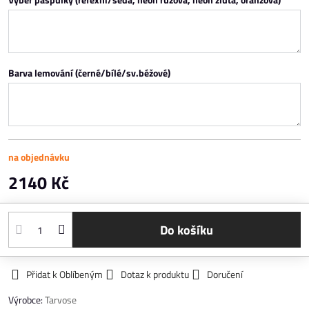
Barva lemování (černé/bílé/sv.béžové)
na objednávku
2140 Kč
Do košíku
Přidat k Oblíbeným
Dotaz k produktu
Doručení
Výrobce:
Tarvose