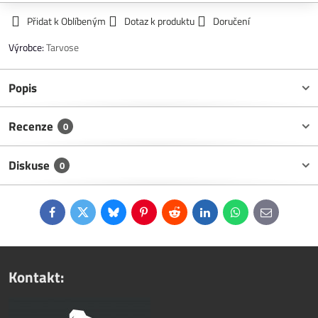
Přidat k Oblíbeným
Dotaz k produktu
Doručení
Výrobce:
Tarvose
Popis
Recenze
0
Diskuse
0
Facebook
Twitter
Bluesky
Pinterest
Reddit
LinkedIn
WhatsApp
E-
mail
Kontakt: