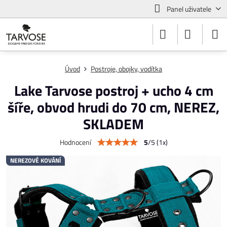
Panel uživatele
Úvod
Postroje, obojky, vodítka
Lake Tarvose postroj + ucho 4 cm
šíře, obvod hrudi do 70 cm, NEREZ,
SKLADEM
5
/
5
(
1
x)
Hodnocení
NEREZOVÉ KOVÁNÍ