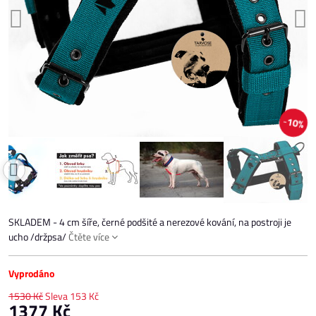
10%
SKLADEM - 4 cm šíře, černé podšité a nerezové kování, na postroji je
ucho /držpsa/
Čtěte více
Vyprodáno
1530 Kč
Sleva
153 Kč
1377 Kč