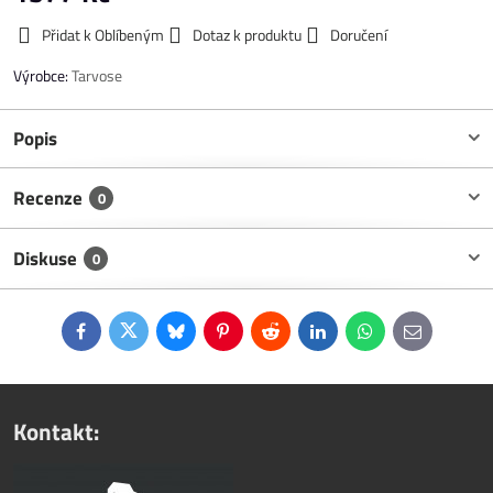
Přidat k Oblíbeným
Dotaz k produktu
Doručení
Výrobce:
Tarvose
Popis
Recenze
0
Diskuse
0
Facebook
Twitter
Bluesky
Pinterest
Reddit
LinkedIn
WhatsApp
E-
mail
Kontakt: