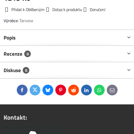
Přidat k Oblíbeným
Dotaz k produktu
Doručení
Výrobce:
Tarvose
Popis
Recenze
0
Diskuse
0
Facebook
Twitter
Bluesky
Pinterest
Reddit
LinkedIn
WhatsApp
E-
mail
Kontakt: