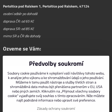
Pertoltice pod Ralskem 1, Pertoltice pod Ralskem, 47124
osobní odběr po dohodě
doprava ČR: od 65 Kč
doprava SR: od 85 Kč
mimo SR a ČR dle dohody
Ozveme se Vám:
Předvolby soukromí
Váš telefon
*
Soubory cookie používáme k vylepšení vaší návštěvy tohoto webu,
k analýze jeho výkonu a ke shromažďování údajů o jeho používání.
Můžeme k tomu použít nástroje a služby třetích stran a
E-mail
*
shromážděná data mohou být přenášena partnerům v EU, USA
nebo jiných zemích. Kliknutím na „Přijmout všechny soubory
cookie“ vyjadřujete svůj souhlas s tímto zpracováním. Níže můžete
najít podrobné informace nebo upravit své preference.
Zásady ochrany soukromí
Odeslat