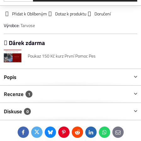
Přidat k Oblíbeným
Dotaz k produktu
Doručení
Výrobce:
Tarvose
Dárek zdarma
Poukaz 150 Kč kurz První Pomoc Pes
Popis
Recenze
1
Diskuse
0
Facebook
Twitter
Bluesky
Pinterest
Reddit
LinkedIn
WhatsApp
E-
mail