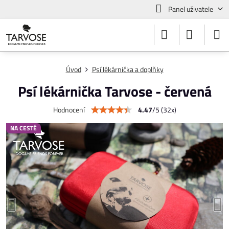
Panel uživatele
Úvod
Psí lékárnička a doplňky
Psí lékárnička Tarvose - červená
4.47
/
5
(
32
x)
Hodnocení
NA CESTĚ