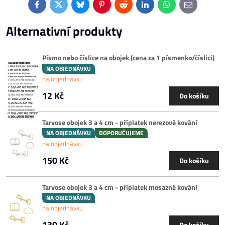
Facebook
Twitter
Bluesky
Pinterest
Reddit
LinkedIn
WhatsApp
E-
mail
Alternativní produkty
Písmo nebo číslice na obojek (cena za 1 písmenko/číslici)
NA OBJEDNÁVKU
na objednávku
12 Kč
Do košíku
Tarvose obojek 3 a 4 cm - příplatek nerezové kování
NA OBJEDNÁVKU
DOPORUČUJEME
na objednávku
150 Kč
Do košíku
Tarvose obojek 3 a 4 cm - příplatek mosazné kování
NA OBJEDNÁVKU
na objednávku
130 Kč
Do košíku