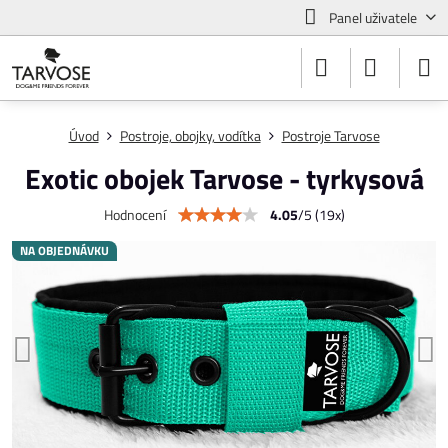
Panel uživatele
Úvod
Postroje, obojky, vodítka
Postroje Tarvose
Exotic obojek Tarvose - tyrkysová
4.05
/
5
(
19
x)
Hodnocení
NA OBJEDNÁVKU