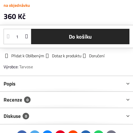
na objednávku
360 Kč
Do košíku
Přidat k Oblíbeným
Dotaz k produktu
Doručení
Výrobce:
Tarvose
Popis
Recenze
0
Diskuse
0