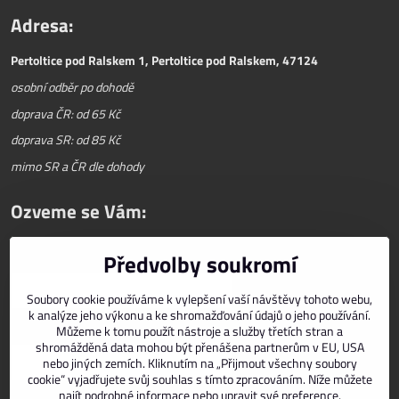
Adresa:
Pertoltice pod Ralskem 1, Pertoltice pod Ralskem, 47124
osobní odběr po dohodě
doprava ČR: od 65 Kč
doprava SR: od 85 Kč
mimo SR a ČR dle dohody
Ozveme se Vám:
Předvolby soukromí
Váš telefon
*
Soubory cookie používáme k vylepšení vaší návštěvy tohoto webu,
k analýze jeho výkonu a ke shromažďování údajů o jeho používání.
Můžeme k tomu použít nástroje a služby třetích stran a
E-mail
*
shromážděná data mohou být přenášena partnerům v EU, USA
nebo jiných zemích. Kliknutím na „Přijmout všechny soubory
cookie“ vyjadřujete svůj souhlas s tímto zpracováním. Níže můžete
najít podrobné informace nebo upravit své preference.