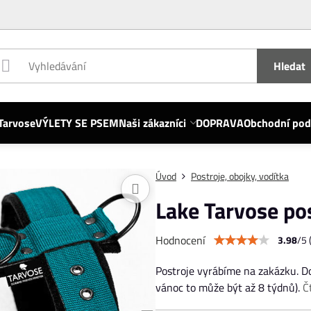
Hledat
Tarvose
VÝLETY SE PSEM
Naši zákazníci
DOPRAVA
Obchodní po
Úvod
Postroje, obojky, vodítka
Lake Tarvose po
Hodnocení
3.98
/
5
Postroje vyrábíme na zakázku. Dod
vánoc to může být až 8 týdnů).
Č