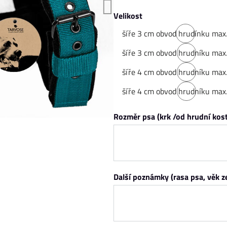
Velikost
šíře 3 cm obvod hrudínku max
na
šíře 3 cm obvod hrudníku max
objednávku
na
šíře 4 cm obvod hrudníku max
objednávku
na
šíře 4 cm obvod hrudníku max
objednávku
na
Rozměr psa (krk /od hrudní kost
objednávku
Další poznámky (rasa psa, věk 