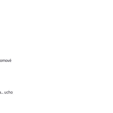
hromové
... ucho