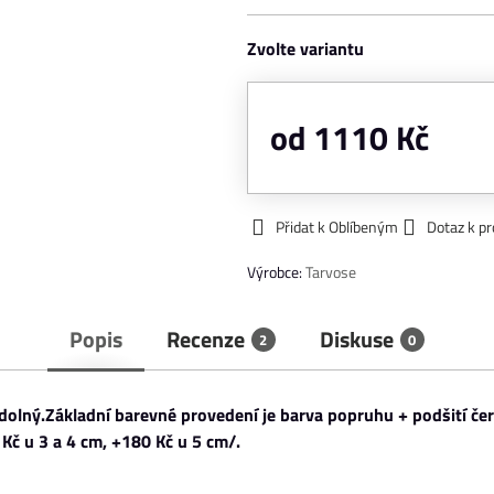
Zvolte variantu
od 1110 Kč
Přidat k Oblíbeným
Dotaz k p
Výrobce:
Tarvose
Popis
Recenze
Diskuse
2
0
odolný.Základní barevné provedení je barva popruhu + podšití č
 Kč u 3 a 4 cm, +180 Kč u 5 cm/.