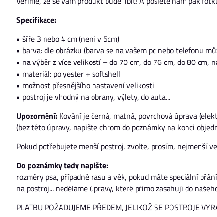
Věříme, že se vám produkt bude líbit! A pošlete nám pak fotku 
Specifikace:
• šíře 3 nebo 4 cm (neni v 5cm)
• barva: dle obrázku (barva se na vašem pc nebo telefonu může
• na výběr z více velikostí – do 70 cm, do 76 cm, do 80 cm, n
• materiál: polyester + softshell
• možnost přesnějšího nastavení velikosti
• postroj je vhodný na obrany, výlety, do auta...
Upozornění:
Kování je černá, matná, povrchová úprava (elekt
(bez této úpravy, napište chrom do poznámky na konci objedn
Pokud potřebujete menší postroj, zvolte, prosím, nejmenší ve
Do poznámky tedy napište:
rozměry psa, případně rasu a věk, pokud máte speciální přání
na postroj... neděláme úpravy, které přímo zasahují do našeho
PLATBU POŽADUJEME PŘEDEM, JELIKOŽ SE POSTROJE VYR