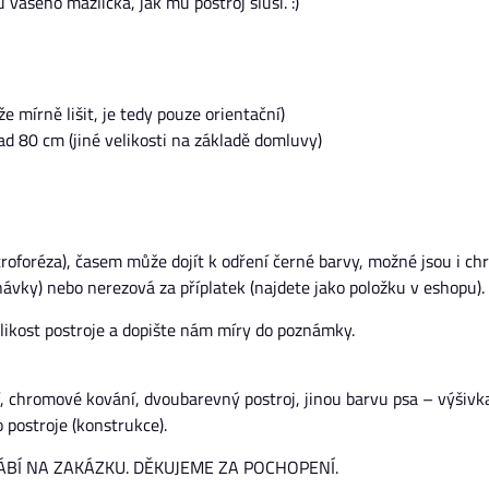
vašeho mazlíčka, jak mu postroj sluší. :)
 mírně lišit, je tedy pouze orientační)
ad 80 cm (jiné velikosti na základě domluvy)
roforéza), časem může dojít k odření černé barvy, možné jsou i c
ávky) nebo nerezová za příplatek (najdete jako položku v eshopu).
likost postroje a dopište nám míry do poznámky.
, chromové kování, dvoubarevný postroj, jinou barvu psa – výšivka
 postroje (konstrukce).
ÁBÍ NA ZAKÁZKU. DĚKUJEME ZA POCHOPENÍ.