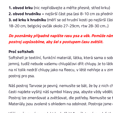
1. obvod krku
(nic nepřidávejte a měřte přesně, střed krku)
2. obvod hrudníku
= nejširší část psa (asi 8-10 cm za předn
3. od krku k hrudníku
(měří se od hrudní kosti po nejširší č
18-20 cm, belgický ovčák okolo 27-29cm, rtw 28-30 cm...)
Do poznámky případně napište rasu psa a věk. Pomůže nám t
postroj uzpůsobíme, aby šel s postupem času zvětšit.
Proč softshell:
Softshell je textilní, funkční materiál, látka, která sama o so
jemný, tudíž nebude vašemu chlupáčovi dřít chlupy. Je to látk
na ní tolik nedrží chlupy jako na fleecu, v létě nehřeje a v z
postroj pro psa.
Náš postroj Tarvose je pevný, nemusíte se bát, že by z nich ch
časti najdete vyšitý náš symbol hlavy psa, abyste vždy věděli, 
Postroj lze zmenšovat a zvětšovat, dle potřeby. Nemusíte se
Materiály jsou zvolené s ohledem na odolnost. Postroje jsme d