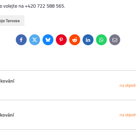
bo volejte na +420 722 588 565.
oje Tarvose
Facebook
Twitter
Bluesky
Pinterest
Reddit
LinkedIn
WhatsApp
E-
mail
 kování
na objed
 kování
na objed