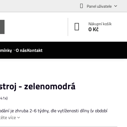
Panel uživatele
Nákupní košík
0 Kč
dmínky
O nás
Kontakt
stroj - zelenomodrá
(
41
x)
ání je zhruba 2-6 týdny, dle vytíženosti dílny (v období
těte více