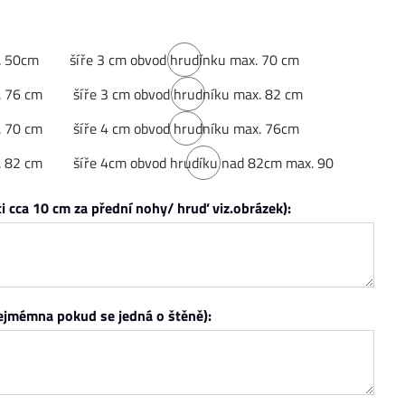
. 50cm
šíře 3 cm obvod hrudínku max. 70 cm
na
. 76 cm
šíře 3 cm obvod hrudníku max. 82 cm
objednávku
na
. 70 cm
šíře 4 cm obvod hrudníku max. 76cm
objednávku
na
. 82 cm
šíře 4cm obvod hrudíku nad 82cm max. 90
objednávku
na
i cca 10 cm za přední nohy/ hruď viz.obrázek):
objednávku
zejmémna pokud se jedná o štěně):