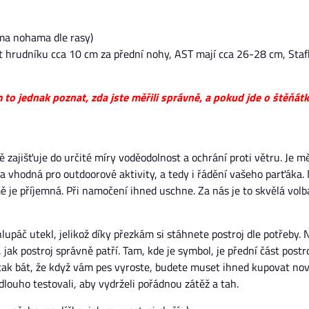
íma nohama dle rasy)
ást hrudníku cca 10 cm za přední nohy, AST mají cca 26-28 cm, Staf
o jednak poznat, zda jste měřili správně, a pokud jde o štěňátk
bě zajišťuje do určité míry voděodolnost a ochrání proti větru. Je m
a vhodná pro outdoorové aktivity, a tedy i řádění vašeho parťáka. 
imě je příjemná. Při namočení ihned uschne. Za nás je to skvělá volb
lupáč utekl, jelikož díky přezkám si stáhnete postroj dle potřeby. 
jak postroj správně patří. Tam, kde je symbol, je přední část postro
 tak bát, že když vám pes vyroste, budete muset ihned kupovat nov
louho testovali, aby vydrželi pořádnou zátěž a tah.