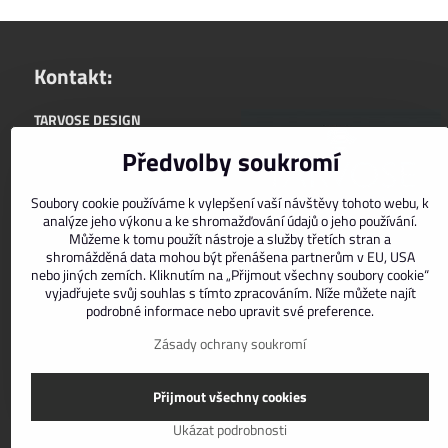
Kontakt:
TARVOSE DESIGN
+420722588565
Předvolby soukromí
upřednostňujeme komunikaci:
Soubory cookie používáme k vylepšení vaší návštěvy tohoto webu, k
info@tarvose.com
analýze jeho výkonu a ke shromažďování údajů o jeho používání.
zasíláme do ČR i SR
Můžeme k tomu použít nástroje a služby třetích stran a
shromážděná data mohou být přenášena partnerům v EU, USA
nebo jiných zemích. Kliknutím na „Přijmout všechny soubory cookie“
Facebook
Instagram
vyjadřujete svůj souhlas s tímto zpracováním. Níže můžete najít
podrobné informace nebo upravit své preference.
Zásady ochrany soukromí
Přijmout všechny cookies
Ukázat podrobnosti