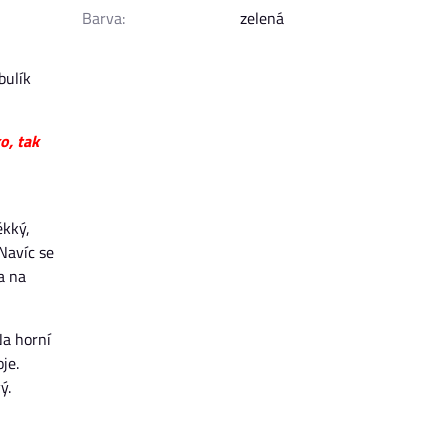
Barva:
zelená
bulík
o, tak
ěkký,
Navíc se
a na
Na horní
je.
ý.