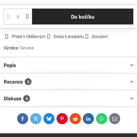
Do košíku
Přidat k Oblíbeným
Dotaz k produktu
Doručení
Výrobce:
Tarvose
Popis
Recenze
0
Diskuse
0
Facebook
Twitter
Bluesky
Pinterest
Reddit
LinkedIn
WhatsApp
E-
mail