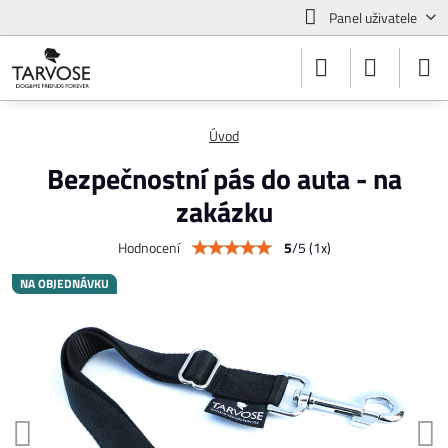
Panel uživatele
Úvod
Bezpečnostní pás do auta - na
zakázku
5
/
5
(
1
x)
Hodnocení
NA OBJEDNÁVKU