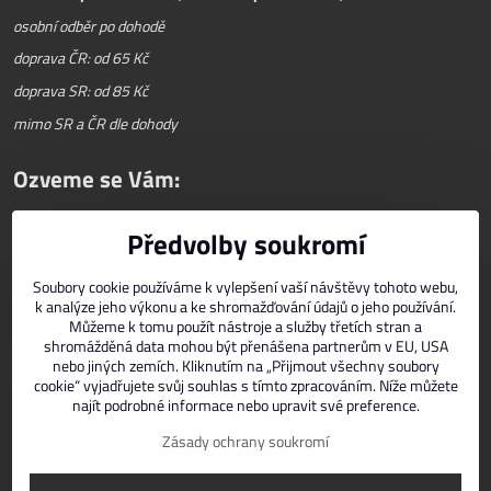
osobní odběr po dohodě
doprava ČR: od 65 Kč
doprava SR: od 85 Kč
mimo SR a ČR dle dohody
Ozveme se Vám:
Předvolby soukromí
Váš telefon
*
Soubory cookie používáme k vylepšení vaší návštěvy tohoto webu,
k analýze jeho výkonu a ke shromažďování údajů o jeho používání.
E-mail
*
Můžeme k tomu použít nástroje a služby třetích stran a
shromážděná data mohou být přenášena partnerům v EU, USA
nebo jiných zemích. Kliknutím na „Přijmout všechny soubory
cookie“ vyjadřujete svůj souhlas s tímto zpracováním. Níže můžete
najít podrobné informace nebo upravit své preference.
Zásady ochrany soukromí
Odeslat