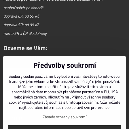
osobní odběr po dohodě
doprava ČR: od 65 Kč
doprava SR: od 85 Kč
mimo SR a ČR dle dohody
Ozveme se Vám:
Předvolby soukromí
Váš telefon
*
Soubory cookie používáme k vylepšení vaší návštěvy tohoto webu,
k analýze jeho výkonu a ke shromažďování údajů o jeho používání.
E-mail
*
Můžeme k tomu použít nástroje a služby třetích stran a
shromážděná data mohou být přenášena partnerům v EU, USA
nebo jiných zemích. Kliknutím na „Přijmout všechny soubory
cookie“ vyjadřujete svůj souhlas s tímto zpracováním. Níže můžete
najít podrobné informace nebo upravit své preference.
Zásady ochrany soukromí
Odeslat