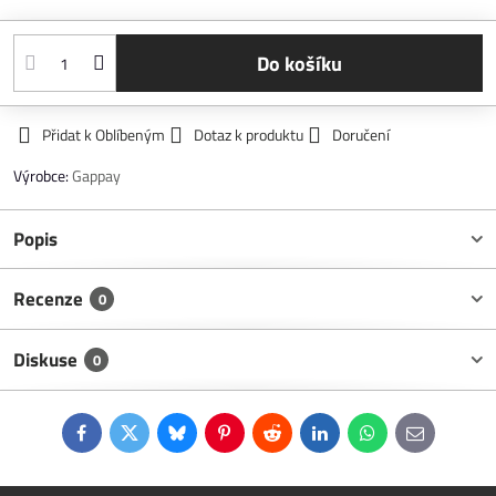
Do košíku
Přidat k Oblíbeným
Dotaz k produktu
Doručení
Výrobce:
Gappay
Popis
Recenze
0
Diskuse
0
Facebook
Twitter
Bluesky
Pinterest
Reddit
LinkedIn
WhatsApp
E-
mail