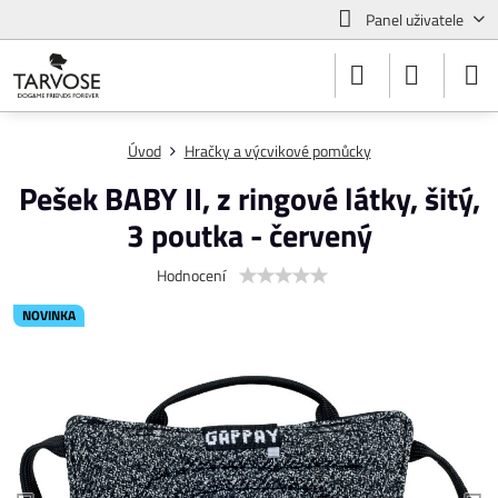
Panel uživatele
Úvod
Hračky a výcvikové pomůcky
Pešek BABY II, z ringové látky, šitý,
3 poutka - červený
Hodnocení
NOVINKA