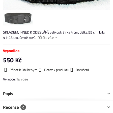
SKLADEM, IHNED K ODESLÁNÍ; velikost: šířka 4 cm, délka 55 cm, krk:
41-48 cm, černé kování
Čtěte více
Vyprodáno
550 Kč
Přidat k Oblíbeným
Dotaz k produktu
Doručení
Výrobce:
Tarvose
Popis
Recenze
0