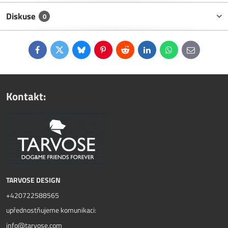
Diskuse
0
Facebook
Twitter
Bluesky
Pinterest
Reddit
LinkedIn
WhatsApp
E-
mail
Kontakt:
TARVOSE DESIGN
+420722588565
upřednostňujeme komunikaci:
info@tarvose.com