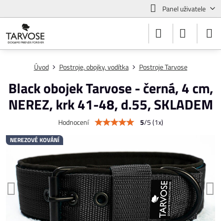
Panel uživatele
Úvod
Postroje, obojky, vodítka
Postroje Tarvose
Black obojek Tarvose - černá, 4 cm,
NEREZ, krk 41-48, d.55, SKLADEM
5
/
5
(
1
x)
Hodnocení
NEREZOVÉ KOVÁNÍ