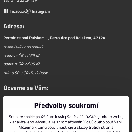
zasíláme do ČR i SR
Facebook
Instagram
Adresa:
Pertoltice pod Ralskem 1, Pertoltice pod Ralskem, 47124
osobní odběr po dohodě
doprava ČR: od 65 Kč
doprava SR: od 85 Kč
mimo SR a ČR dle dohody
Ozveme se Vám:
Předvolby soukromí
Váš telefon
*
Soubory cookie používáme k vylepšení vaší návštěvy tohoto webu,
k analýze jeho výkonu a ke shromažďování údajů o jeho používání.
Můžeme k tomu použít nástroje a služby třetích stran a
E-mail
*