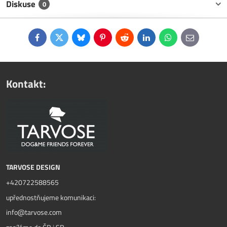
Diskuse
0
Facebook
Twitter
Bluesky
Pinterest
Reddit
LinkedIn
WhatsApp
E-
mail
Kontakt:
TARVOSE DESIGN
+420722588565
upřednostňujeme komunikaci:
info@tarvose.com