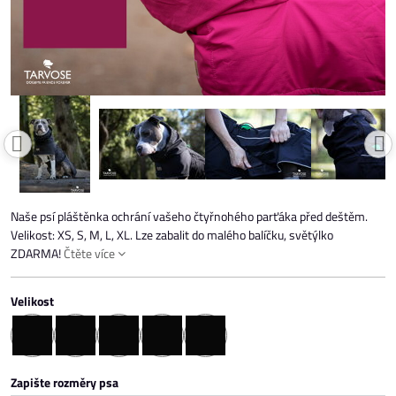
Naše psí pláštěnka ochrání vašeho čtyřnohého parťáka před deštěm.
Velikost: XS, S, M, L, XL. Lze zabalit do malého balíčku, světýlko
ZDARMA!
Čtěte více
Velikost
na
na
na
na
na
Zapište rozměry psa
objednávku
objednávku
objednávku
objednávku
objednávku