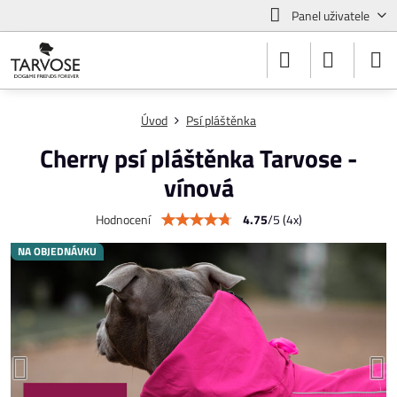
Panel uživatele
Úvod
Psí pláštěnka
Cherry psí pláštěnka Tarvose -
vínová
4.75
/
5
(
4
x)
Hodnocení
NA OBJEDNÁVKU