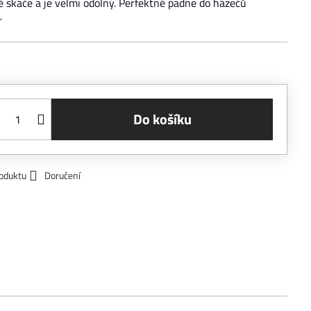
ě skáče a je velmi odolný. Perfektně padne do házečů
Do košíku
roduktu
Doručení