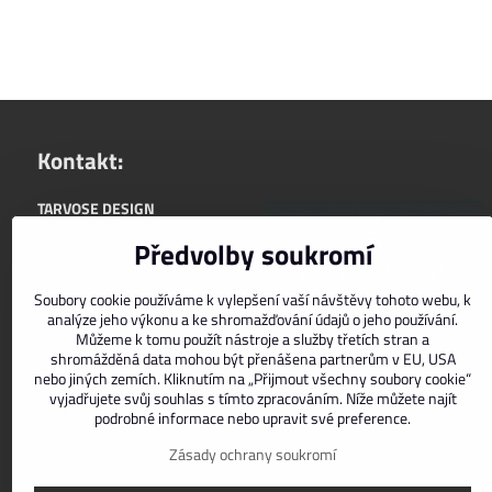
Kontakt:
TARVOSE DESIGN
+420722588565
Předvolby soukromí
upřednostňujeme komunikaci:
Soubory cookie používáme k vylepšení vaší návštěvy tohoto webu, k
info@tarvose.com
analýze jeho výkonu a ke shromažďování údajů o jeho používání.
Můžeme k tomu použít nástroje a služby třetích stran a
zasíláme do ČR i SR
shromážděná data mohou být přenášena partnerům v EU, USA
nebo jiných zemích. Kliknutím na „Přijmout všechny soubory cookie“
Facebook
Instagram
vyjadřujete svůj souhlas s tímto zpracováním. Níže můžete najít
podrobné informace nebo upravit své preference.
Zásady ochrany soukromí