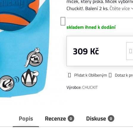
míček, který píská. Míček výborn
Chuckit!. Balení 2 ks.
Čtěte více
skladem ihned k dodání
309 Kč
Přidat k Oblíbeným
Dotaz k p
Výrobce:
CHUCKIT
Popis
Recenze
Diskuse
0
0