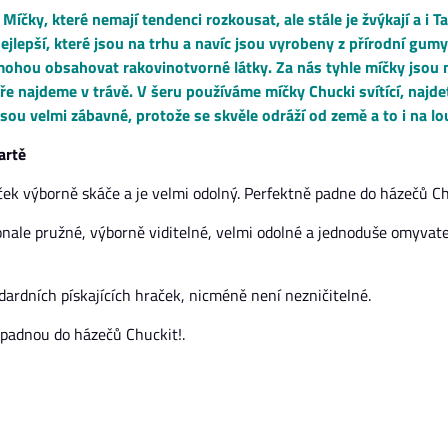
 Míčky, které nemají tendenci rozkousat, ale stále je žvýkají a i 
nejlepší, které jsou na trhu a navíc jsou vyrobeny z přírodní gum
 mohou obsahovat rakovinotvorné látky. Za nás tyhle míčky jsou 
e najdeme v trávě. V šeru používáme míčky Chucki svítící, najdet
 Jsou velmi zábavné, protože se skvěle odráží od země a to i na lo
artě
íček výborně skáče a je velmi odolný. Perfektně padne do házečů Chu
onale pružné, výborně viditelné, velmi odolné a jednoduše omyvatel
dardních pískajících hraček, nicméně není nezničitelné.
 padnou do házečů Chuckit!.