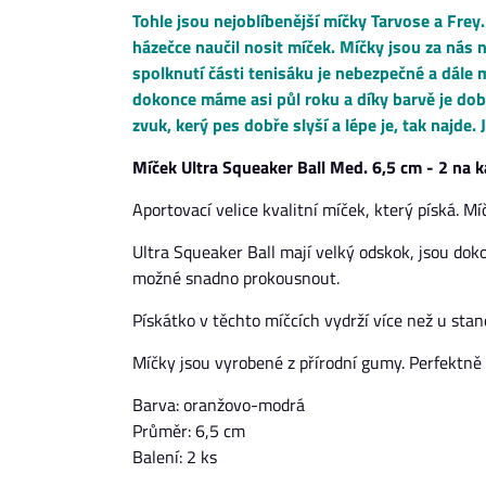
Tohle jsou nejoblíbenější míčky Tarvose a Frey.
házečce naučil nosit míček. Míčky jsou za nás 
spolknutí části tenisáku je nebezpečné a dále
dokonce máme asi půl roku a díky barvě je dobř
zvuk, kerý pes dobře slyší a lépe je, tak najde.
Míček Ultra Squeaker Ball Med. 6,5 cm - 2 na k
Aportovací velice kvalitní míček, který píská. M
Ultra Squeaker Ball mají velký odskok, jsou dok
možné snadno prokousnout.
Pískátko v těchto míčcích vydrží více než u stan
Míčky jsou vyrobené z přírodní gumy. Perfektně
Barva: oranžovo-modrá
Průměr: 6,5 cm
Balení: 2 ks