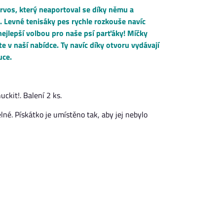
Tarvos, který neaportoval se díky němu a
y. Levné tenisáky pes rychle rozkouše navíc
nejlepší volbou pro naše psí parťáky! Míčky
e v naší nabídce. Ty navíc díky otvoru vydávají
uce.
ckit!. Balení 2 ks.
né. Pískátko je umístěno tak, aby jej nebylo