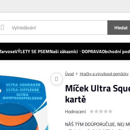
Hledat
Tarvose
VÝLETY SE PSEM
Naši zákazníci
DOPRAVA
Obchodní po
Úvod
Hračky a výcvikové pomůcky
Míček Ultra Sque
kartě
Hodnocení
NÁŠ TÝM DOÚPORUČUJE, NEJ MÍČE