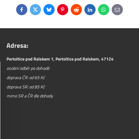
Facebook
Twitter
Bluesky
Pinterest
Reddit
LinkedIn
WhatsApp
E-
mail
Adresa:
Pertoltice pod Ralskem 1, Pertoltice pod Ralskem, 47124
osobní odběr po dohodě
doprava ČR: od 65 Kč
doprava SR: od 85 Kč
mimo SR a ČR dle dohody