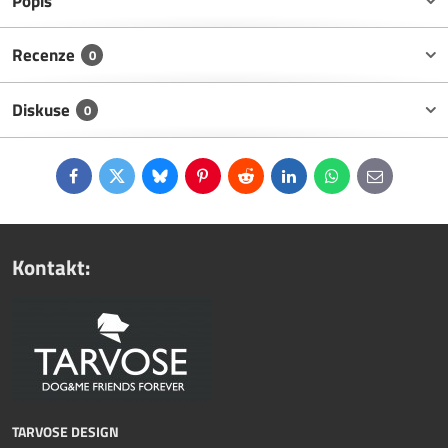
Popis
Recenze
0
Diskuse
0
Facebook
Twitter
Bluesky
Pinterest
Reddit
LinkedIn
WhatsApp
E-
mail
Kontakt:
TARVOSE DESIGN