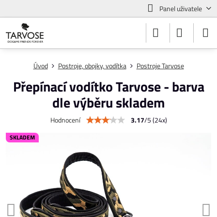
Panel uživatele
Úvod
Postroje, obojky, vodítka
Postroje Tarvose
Přepínací vodítko Tarvose - barva
dle výběru skladem
3.17
/
5
(
24
x)
Hodnocení
SKLADEM