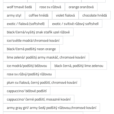
wolf tmavě šedá
rose sv.růžová
orange oranžová
army styl
coffee hnědá
violet fialová
chocolate hnědá
exotic / fialová (softshell)
exotic / svítivě růžový softshell
black/černá/vyšitý znak stafík uzel růžově
ice/světle modrá/chromové kování
black/černá podšitý neon orange
lime zelená/ podištý army maskáč, chromové kování
ice modrá/podšitý béžovou
black černá, podšitý lime zelenou
rose sv.růžvý/podšitý růžovou
plum sv.fialová, černý podšití, chromové kování
cappuccino/ béžové podšití
cappuccino/ černé podšití, mosazné kování
army gray girl/ army šedý podšitý růžovou,chromové kování