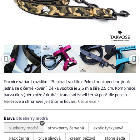
Pro více variant rozklikni. Přepínací vodítko. Pokud není uvedeno jinak
jedná se o černé kování. Délka vodítka je 2,5 m a šíře 2,5 cm. Kombinace:
barva dle výběru níže / druhá strana softshell černá popř. dle popisu.
Nerezové a chromové je stříbrné kování.
Čtěte více
Barva
blueberry modrá
strawberry červená
exotic tyrkysová
black černá
olive olivová
cream béžová
stone šedá