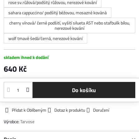
rose sv.růžová/podšitý růžovou, nerezové kování
sahara cappuccino/ podšitý béžovou, mosazné kováná
cherry vínová/ černé podšití, vyšití silueta AST nebo stafbulík bílou,
nerezové kování
wolf tmavě šedá/černá, nerezové kování
skladem ihned k dodání
640 Kč
Do košíku
Přidat k Oblíbeným
Dotaz k produktu
Doručení
Výrobce:
Tarvose