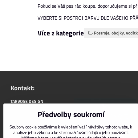
Pokud se Váš pes rád koupe, doporučujeme si přip
VYBERTE SI POSTROJ BARVU DLE VAŠEHO PŘÁ
Více z kategorie
Postroje, obojky, vodít
Kontakt:
TARVOSE DESIGN
+420722588565
Předvolby soukromí
upřednostňujeme komunikaci:
Soubory cookie používáme k vylepšení vaší návštěvy tohoto webu, k
info@tarvose.com
analýze jeho výkonu a ke shromažďování údajů o jeho používání.
Můžeme k tomu použít nástroje a služby třetích stran a
zasíláme do ČR i SR