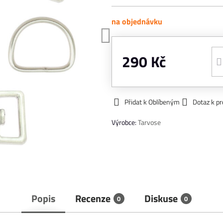
na objednávku
290 Kč
Přidat k Oblíbeným
Dotaz k p
Výrobce:
Tarvose
Popis
Recenze
Diskuse
0
0