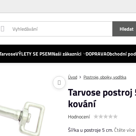
Hledat
Tarvose
VÝLETY SE PSEM
Naši zákazníci
DOPRAVA
Obchodní po
Úvod
Postroje, obojky, vodítka
Tarvose postroj 
kování
Hodnocení
Šířka u postroje 5 cm.
Čtěte více