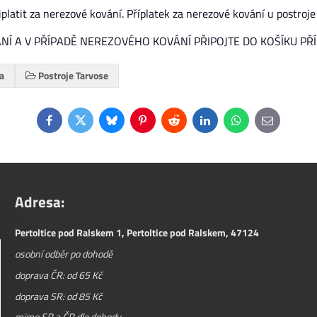
latit za nerezové kování. Příplatek za nerezové kování u postroje 
NÍ A V PŘÍPADĚ NEREZOVÉHO KOVÁNÍ PŘIPOJTE DO KOŠÍKU PŘ
ka
Postroje Tarvose
Facebook
Twitter
Bluesky
Pinterest
Reddit
LinkedIn
WhatsApp
E-
mail
Adresa:
Pertoltice pod Ralskem 1, Pertoltice pod Ralskem, 47124
osobní odběr po dohodě
doprava ČR: od 65 Kč
doprava SR: od 85 Kč
mimo SR a ČR dle dohody