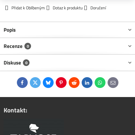
Přidat k Oblíbeným
Dotaz k produktu
Doručení
Popis
Recenze
0
Diskuse
0
Facebook
Twitter
Bluesky
Pinterest
Reddit
LinkedIn
WhatsApp
E-
mail
Kontakt: