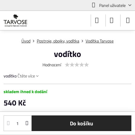
Panel uživatele
Úvod
Postroje, obojky, vodítka
Vodítka Tarvose
vodítko
Hodnocení
vodítko
Čtěte více
skladem ihned k dodání
540 Kč
Do košíku