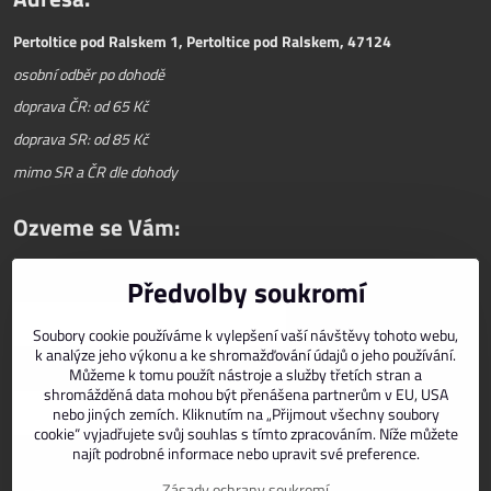
Pertoltice pod Ralskem 1, Pertoltice pod Ralskem, 47124
osobní odběr po dohodě
doprava ČR: od 65 Kč
doprava SR: od 85 Kč
mimo SR a ČR dle dohody
Ozveme se Vám:
Předvolby soukromí
Váš telefon
*
Soubory cookie používáme k vylepšení vaší návštěvy tohoto webu,
k analýze jeho výkonu a ke shromažďování údajů o jeho používání.
E-mail
*
Můžeme k tomu použít nástroje a služby třetích stran a
shromážděná data mohou být přenášena partnerům v EU, USA
nebo jiných zemích. Kliknutím na „Přijmout všechny soubory
cookie“ vyjadřujete svůj souhlas s tímto zpracováním. Níže můžete
najít podrobné informace nebo upravit své preference.
Zásady ochrany soukromí