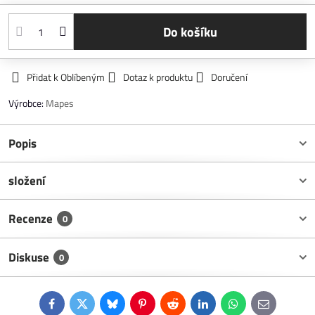
Do košíku
Přidat k Oblíbeným
Dotaz k produktu
Doručení
Výrobce:
Mapes
Popis
složení
Recenze
0
Diskuse
0
Facebook
Twitter
Bluesky
Pinterest
Reddit
LinkedIn
WhatsApp
E-