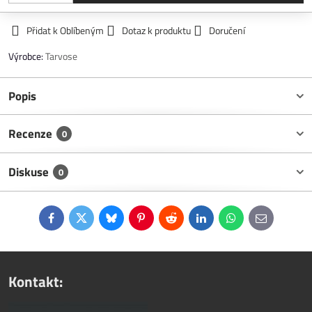
Přidat k Oblíbeným
Dotaz k produktu
Doručení
Výrobce:
Tarvose
Popis
Recenze
0
Diskuse
0
Facebook
Twitter
Bluesky
Pinterest
Reddit
LinkedIn
WhatsApp
E-
mail
Kontakt: