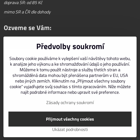
doprava SR: od 85 Kč
mimo SR a ČR dle dohody
Ozveme se Vám:
Předvolby soukromí
Váš telefon
*
Soubory cookie používáme k vylepšení vaší návštěvy tohoto webu,
k analýze jeho výkonu a ke shromažďování údajů o jeho používání.
E-mail
*
Můžeme k tomu použít nástroje a služby třetích stran a
shromážděná data mohou být přenášena partnerům v EU, USA
nebo jiných zemích. Kliknutím na „Přijmout všechny soubory
cookie“ vyjadřujete svůj souhlas s tímto zpracováním. Níže můžete
najít podrobné informace nebo upravit své preference.
Zásady ochrany soukromí
Odeslat
Přijmout všechny cookies
©
2026
Copyright
Předvolby soukromí
Zásady ochrany soukromí
Ukázat podrobnosti
Vytvořeno systémem:
ByznysWeb.cz