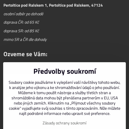
Pertoltice pod Ralskem 1, Pertoltice pod Ralskem, 47124
osobní odběr po dohodě
doprava ČR: od 65 Kč
doprava SR: od 85 Kč
mimo SR a ČR dle dohody
Ozveme se Vám:
Předvolby soukromí
Váš telefon
*
Soubory cookie používáme k vylepšení vaší návštěvy tohoto webu,
k analýze jeho výkonu a ke shromažďování údajů o jeho používání.
E-mail
*
Můžeme k tomu použít nástroje a služby třetích stran a
shromážděná data mohou být přenášena partnerům v EU, USA
nebo jiných zemích. Kliknutím na „Přijmout všechny soubory
cookie“ vyjadřujete svůj souhlas s tímto zpracováním. Níže můžete
najít podrobné informace nebo upravit své preference.
Zásady ochrany soukromí
Odeslat