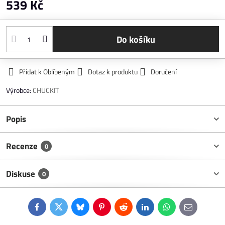
539 Kč
Do košíku
Přidat k Oblíbeným
Dotaz k produktu
Doručení
Výrobce:
CHUCKIT
Popis
Recenze
0
Diskuse
0
Facebook
Twitter
Bluesky
Pinterest
Reddit
LinkedIn
WhatsApp
E-
mail