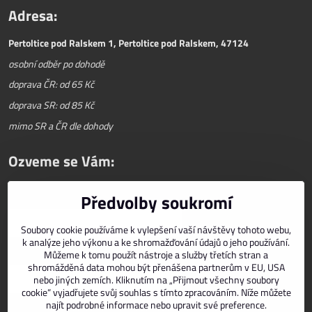
Adresa:
Pertoltice pod Ralskem 1, Pertoltice pod Ralskem, 47124
osobní odběr po dohodě
doprava ČR: od 65 Kč
doprava SR: od 85 Kč
mimo SR a ČR dle dohody
Ozveme se Vám:
Předvolby soukromí
Váš telefon
*
Soubory cookie používáme k vylepšení vaší návštěvy tohoto webu,
k analýze jeho výkonu a ke shromažďování údajů o jeho používání.
E-mail
*
Můžeme k tomu použít nástroje a služby třetích stran a
shromážděná data mohou být přenášena partnerům v EU, USA
nebo jiných zemích. Kliknutím na „Přijmout všechny soubory
cookie“ vyjadřujete svůj souhlas s tímto zpracováním. Níže můžete
najít podrobné informace nebo upravit své preference.