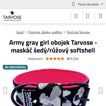
Panel uživatele
Úvod
Postroje, obojky, vodítka
Postroje Tarvose
Army gray girl obojek Tarvose -
maskáč šedý/růžový softshell
5
/
5
(
2
x)
Hodnocení
NA OBJEDNÁVKU