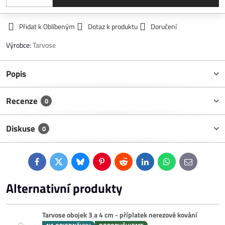
Přidat k Oblíbeným
Dotaz k produktu
Doručení
Výrobce:
Tarvose
Popis
Recenze
0
Diskuse
0
Facebook
Twitter
Bluesky
Pinterest
Reddit
LinkedIn
WhatsApp
E-
mail
Alternativní produkty
Tarvose obojek 3 a 4 cm - příplatek nerezové kování