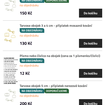
NA OBJEDNÁVKU
DOPORUČUJEME
na objednávku
150 Kč
Do košíku
Tarvose obojek 3 a 4 cm - příplatek mosazné kování
NA OBJEDNÁVKU
na objednávku
130 Kč
Do košíku
Písmo nebo číslice na obojek (cena za 1 písmenko/číslici)
NA OBJEDNÁVKU
na objednávku
12 Kč
Do košíku
Tarvose obojek 5 cm - příplatek nerezové kování
NA OBJEDNÁVKU
DOPORUČUJEME
na objednávku
200 Kč
Do košíku