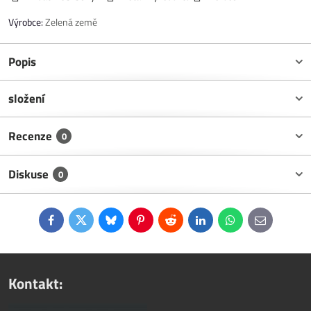
Výrobce:
Zelená země
Popis
složení
Recenze
0
Diskuse
0
Facebook
Twitter
Bluesky
Pinterest
Reddit
LinkedIn
WhatsApp
E-
mail
Kontakt: