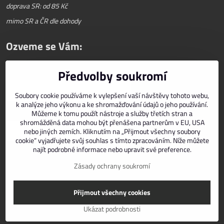
doprava SR: od 85 Kč
mimo SR a ČR dle dohody
Ozveme se Vám:
Předvolby soukromí
Váš telefon
*
Soubory cookie používáme k vylepšení vaší návštěvy tohoto webu,
k analýze jeho výkonu a ke shromažďování údajů o jeho používání.
E-mail
*
Můžeme k tomu použít nástroje a služby třetích stran a
shromážděná data mohou být přenášena partnerům v EU, USA
nebo jiných zemích. Kliknutím na „Přijmout všechny soubory
cookie“ vyjadřujete svůj souhlas s tímto zpracováním. Níže můžete
najít podrobné informace nebo upravit své preference.
Zásady ochrany soukromí
Odeslat
Přijmout všechny cookies
©
2026
Copyright
Předvolby soukromí
Zásady ochrany soukromí
Ukázat podrobnosti
Vytvořeno systémem:
ByznysWeb.cz