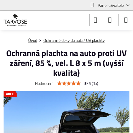
Panel uživatele
Úvod
Ochranné deky do auta/ UV plachty
Ochranná plachta na auto proti UV
záření, 85 %, vel. L 8 x 5 m (vyšší
kvalita)
5
/
5
(
1
x)
Hodnocení
AKCE