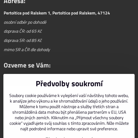
Adresa:
Pertoltice pod Ralskem 1, Pertoltice pod Ralskem, 47124
osobní odběr po dohodě
doprava ČR: od 65 Kč
doprava SR: od 85 Kč
mimo SR a ČR dle dohody
Ozveme se Vám:
Předvolby soukromí
Váš telefon
*
Soubory cookie používáme k vylepšení vaší návštěvy tohoto webu,
k analýze jeho výkonu a ke shromažďování údajů o jeho používání.
E-mail
*
Můžeme k tomu použít nástroje a služby třetích stran a
shromážděná data mohou být přenášena partnerům v EU, USA
nebo jiných zemích. Kliknutím na „Přijmout všechny soubory
cookie“ vyjadřujete svůj souhlas s tímto zpracováním. Níže můžete
najít podrobné informace nebo upravit své preference.