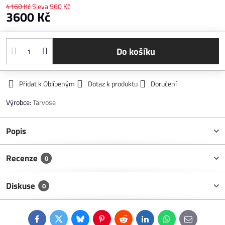
4160 Kč
Sleva
560 Kč
3600 Kč
Do košíku
Přidat k Oblíbeným
Dotaz k produktu
Doručení
Výrobce:
Tarvose
Popis
Recenze
0
Diskuse
0
Facebook
Twitter
Bluesky
Pinterest
Reddit
LinkedIn
WhatsApp
E-