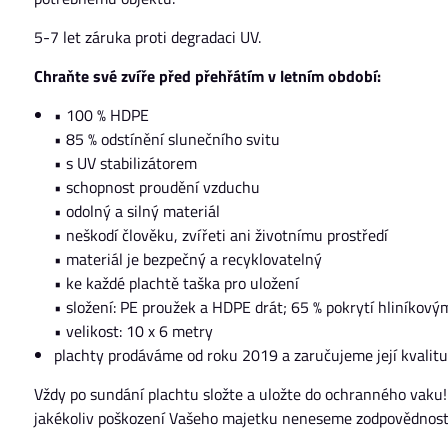
5-7 let záruka proti degradaci UV.
Chraňte své zvíře před přehřátím v letním období:
• 100 % HDPE
• 85 % odstínění slunečního svitu
• s UV stabilizátorem
• schopnost proudění vzduchu
• odolný a silný materiál
• neškodí člověku, zvířeti ani životnímu prostředí
• materiál je bezpečný a recyklovatelný
• ke každé plachtě taška pro uložení
• složení: PE proužek a HDPE drát; 65 % pokrytí hliníkov
• velikost: 10 x 6 metry
plachty prodáváme od roku 2019 a zaručujeme její kvalitu
Vždy po sundání plachtu složte a uložte do ochranného vaku
jakékoliv poškození Vašeho majetku neneseme zodpovědnost. 