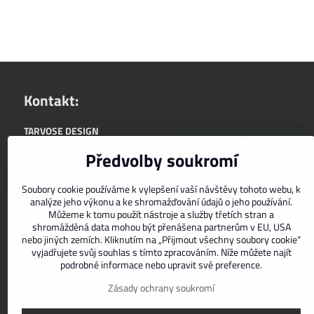
Kontakt:
TARVOSE DESIGN
+420722588565
Předvolby soukromí
upřednostňujeme komunikaci:
Soubory cookie používáme k vylepšení vaší návštěvy tohoto webu, k
info@tarvose.com
analýze jeho výkonu a ke shromažďování údajů o jeho používání.
zasíláme do ČR i SR
Můžeme k tomu použít nástroje a služby třetích stran a
shromážděná data mohou být přenášena partnerům v EU, USA
nebo jiných zemích. Kliknutím na „Přijmout všechny soubory cookie“
Facebook
Instagram
vyjadřujete svůj souhlas s tímto zpracováním. Níže můžete najít
podrobné informace nebo upravit své preference.
Zásady ochrany soukromí