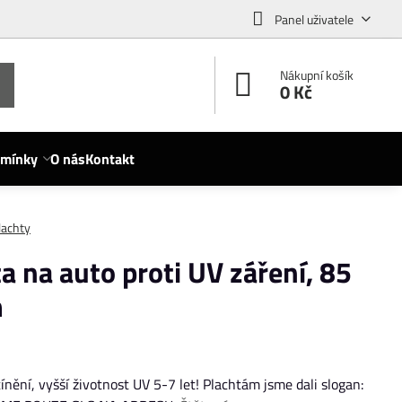
Panel uživatele
Nákupní košík
0 Kč
dmínky
O nás
Kontakt
lachty
 na auto proti UV záření, 85
m
ínění, vyšší životnost UV 5-7 let! Plachtám jsme dali slogan: