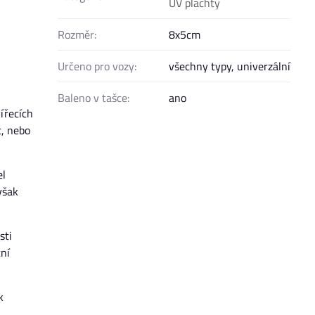
UV plachty
Rozměr:
8x5cm
Určeno pro vozy:
všechny typy, univerzální
Baleno v tašce:
ano
ířecích
t, nebo
el
však
sti
ční
k