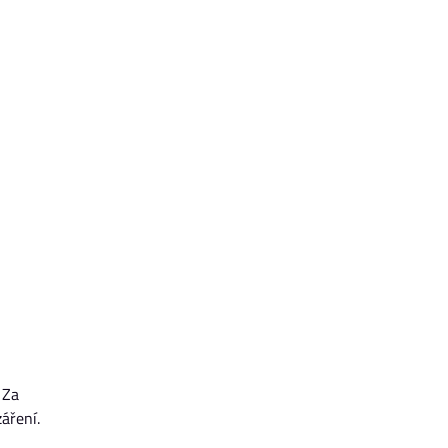
 Za
áření.