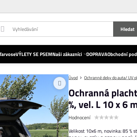
Hledat
Tarvose
VÝLETY SE PSEM
Naši zákazníci
DOPRAVA
Obchodní po
Úvod
Ochranné deky do auta/ UV p
Ochranná plachta
%, vel. L 10 x 6 
Hodnocení
Velikost 10x6 m, novinka: 85 % st