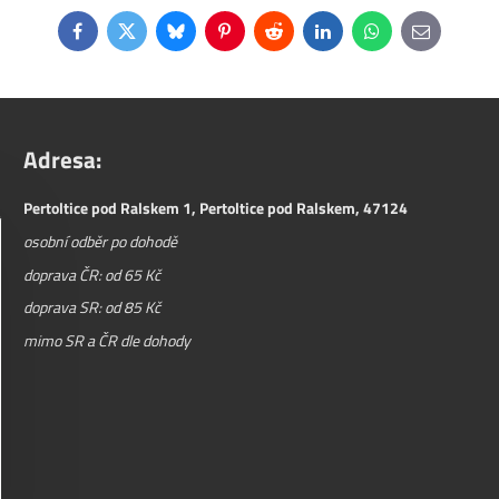
Facebook
Twitter
Bluesky
Pinterest
Reddit
LinkedIn
WhatsApp
E-
mail
Adresa:
Pertoltice pod Ralskem 1, Pertoltice pod Ralskem, 47124
osobní odběr po dohodě
doprava ČR: od 65 Kč
doprava SR: od 85 Kč
mimo SR a ČR dle dohody