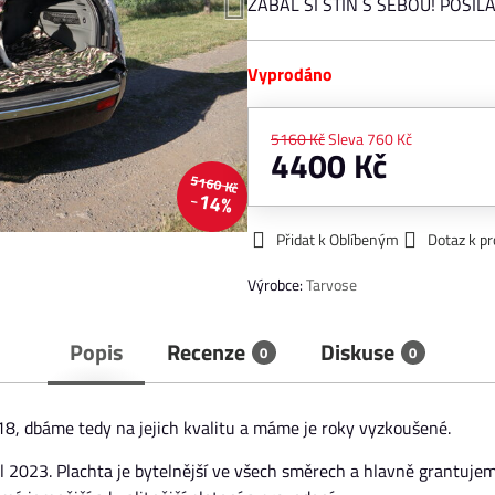
ZABAL SI STÍN S SEBOU! POSÍ
Vyprodáno
5160 Kč
Sleva
760 Kč
4400 Kč
5160 Kč
14%
Přidat k Oblíbeným
Dotaz k p
Výrobce:
Tarvose
Popis
Recenze
Diskuse
0
0
18, dbáme tedy na jejich kvalitu a máme je roky vyzkoušené.
l 2023. Plachta je bytelnější ve všech směrech a hlavně grantujem