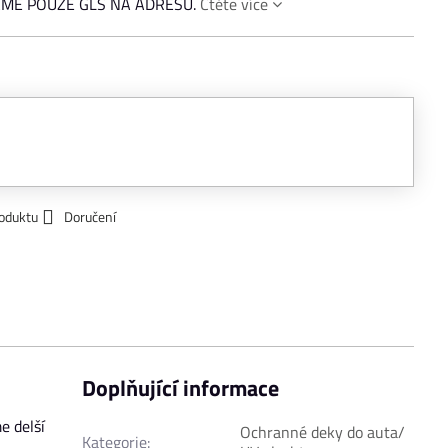
LÁME POUZE GLS NA ADRESU.
Čtěte více
roduktu
Doručení
Doplňující informace
e delší
Ochranné deky do auta/
Kategorie: