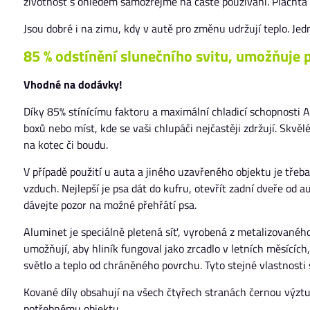
životnost s ohledem samozřejmě na časté používání. Plachta m
Jsou dobré i na zimu, kdy v autě pro změnu udržují teplo. Jedn
85 % odstínění slunečního svitu, umožňuje p
Vhodné na dodávky!
Díky 85% stínícímu faktoru a maximální chladicí schopnosti A
boxů nebo míst, kde se vaši chlupáči nejčastěji zdržují. Skvěl
na kotec či boudu.
V případě použití u auta a jiného uzavřeného objektu je třeb
vzduch. Nejlepší je psa dát do kufru, otevřít zadní dveře od a
dávejte pozor na možné přehřátí psa.
Aluminet je speciálně pletená síť, vyrobená z metalizovaného 
umožňují, aby hliník fungoval jako zrcadlo v letních měsících
světlo a teplo od chráněného povrchu. Tyto stejné vlastnosti 
Kované díly obsahují na všech čtyřech stranách černou výztu
potřebnému objektu.