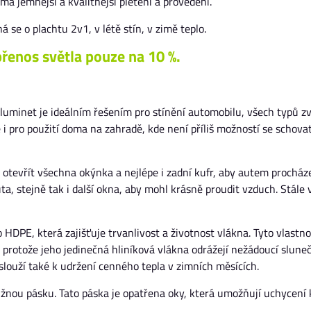
á jemnější a kvalitnější pletení a provedení.
á se o plachtu 2v1, v létě stín, v zimě teplo.
řenos světla pouze na 10 %.
luminet je ideálním řešením pro stínění automobilu, všech typů zv
é i pro použití doma na zahradě, kde není příliš možností se schova
a otevřít všechna okýnka a nejlépe i zadní kufr, aby autem procház
uta, stejně tak i další okna, aby mohl krásně proudit vzduch. Stále 
HDPE, která zajišťuje trvanlivost a životnost vlákna. Tyto vlastno
, protože jeho jedinečná hliníková vlákna odrážejí nežádoucí slune
slouží také k udržení cenného tepla v zimních měsících.
žnou pásku. Tato páska je opatřena oky, která umožňují uchycení 